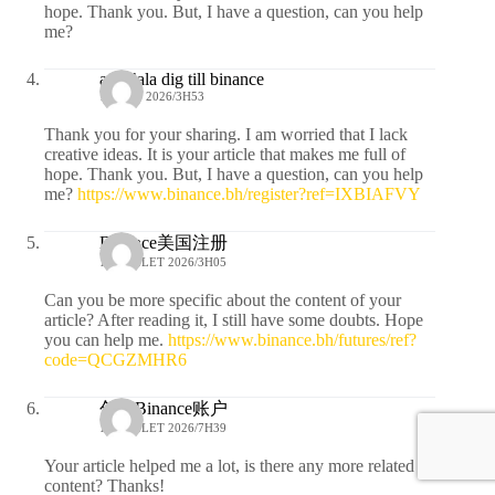
hope. Thank you. But, I have a question, can you help
me?
anm"ala dig till binance
11 JUIN 2026/3H53
Thank you for your sharing. I am worried that I lack
creative ideas. It is your article that makes me full of
hope. Thank you. But, I have a question, can you help
me?
https://www.binance.bh/register?ref=IXBIAFVY
Binance美国注册
15 JUILLET 2026/3H05
Can you be more specific about the content of your
article? After reading it, I still have some doubts. Hope
you can help me.
https://www.binance.bh/futures/ref?
code=QCGZMHR6
创建Binance账户
16 JUILLET 2026/7H39
Your article helped me a lot, is there any more related
content? Thanks!