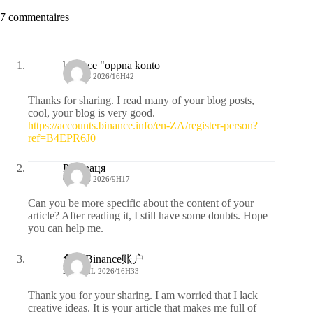
7 commentaires
binance "oppna konto
1 MARS 2026/16H42
Thanks for sharing. I read many of your blog posts,
cool, your blog is very good.
https://accounts.binance.info/en-ZA/register-person?
ref=B4EPR6J0
Рестраця
6 MARS 2026/9H17
Can you be more specific about the content of your
article? After reading it, I still have some doubts. Hope
you can help me.
免费Binance账户
21 AVRIL 2026/16H33
Thank you for your sharing. I am worried that I lack
creative ideas. It is your article that makes me full of