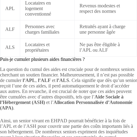
Locataires en
Revenus modestes et
APL
logement
respect des normes
conventionné
Personnes avec
Retraités ayant à charge
ALF
charges familiales
une personne âgée
Locataires et
Ne pas être éligible à
ALS
propriétaires
l’APL ou ALF
Puis-je cumuler plusieurs aides financières ?
La question du cumul des aides est cruciale pour de nombreux seniors
cherchant un soutien financier. Malheureusement, il n’est pas possible
de cumuler
l’APL
,
l’ALF
et
l’ALS
. Cela signifie que dès qu’un senior
reçoit l’une de ces aides, il perd automatiquement le droit d’accéder
aux autres. En revanche, il est crucial de noter que ces aides peuvent
être cumulées avec d’autres dispositifs, tels que l’
Aide Sociale à
l’Hébergement (ASH)
et l’
Allocation Personnalisée d’Autonomie
(APA)
.
Ainsi, un senior vivant en EHPAD pourrait bénéficier à la fois de
l’APL et de l’ASH pour couvrir une partie des coûts importants liés à
son hébergement. De nombreux seniors expriment des inquiétudes