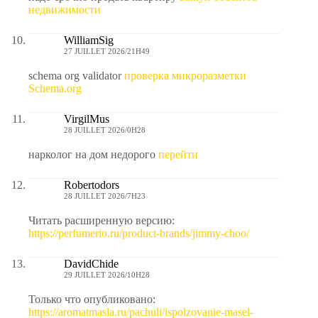
недвижимости
WilliamSig
27 JUILLET 2026/21H49
schema org validator
проверка микроразметки
Schema.org
VirgilMus
28 JUILLET 2026/0H28
нарколог на дом недорого
перейти
Robertodors
28 JUILLET 2026/7H23
Читать расширенную версию:
https://perfumerio.ru/product-brands/jimmy-choo/
DavidChide
29 JUILLET 2026/10H28
Только что опубликовано:
https://aromatmasla.ru/pachuli/ispolzovanie-masel-