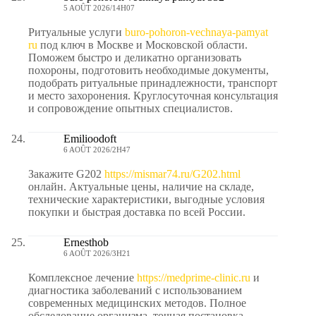
5 AOÛT 2026/14H07
Ритуальные услуги
buro-pohoron-vechnaya-pamyat
ru
под ключ в Москве и Московской области.
Поможем быстро и деликатно организовать
похороны, подготовить необходимые документы,
подобрать ритуальные принадлежности, транспорт
и место захоронения. Круглосуточная консультация
и сопровождение опытных специалистов.
Emilioodoft
6 AOÛT 2026/2H47
Закажите G202
https://mismar74.ru/G202.html
онлайн. Актуальные цены, наличие на складе,
технические характеристики, выгодные условия
покупки и быстрая доставка по всей России.
Ernesthob
6 AOÛT 2026/3H21
Комплексное лечение
https://medprime-clinic.ru
и
диагностика заболеваний с использованием
современных медицинских методов. Полное
обследование организма, точная постановка