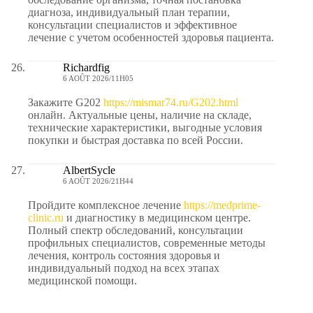
диагноза, индивидуальный план терапии,
консультации специалистов и эффективное
лечение с учетом особенностей здоровья пациента.
Richardfig
6 AOÛT 2026/11H05
Закажите G202
https://mismar74.ru/G202.html
онлайн. Актуальные цены, наличие на складе,
технические характеристики, выгодные условия
покупки и быстрая доставка по всей России.
AlbertSycle
6 AOÛT 2026/21H44
Пройдите комплексное лечение
https://medprime-
clinic.ru
и диагностику в медицинском центре.
Полный спектр обследований, консультации
профильных специалистов, современные методы
лечения, контроль состояния здоровья и
индивидуальный подход на всех этапах
медицинской помощи.