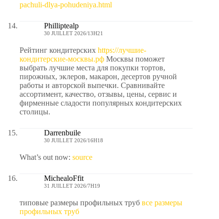
pachuli-dlya-pohudeniya.html
Philliptealp
30 JUILLET 2026/13H21
Рейтинг кондитерских
https://лучшие-
кондитерские-москвы.рф
Москвы поможет
выбрать лучшие места для покупки тортов,
пирожных, эклеров, макарон, десертов ручной
работы и авторской выпечки. Сравнивайте
ассортимент, качество, отзывы, цены, сервис и
фирменные сладости популярных кондитерских
столицы.
Darrenbuile
30 JUILLET 2026/16H18
What’s out now:
source
MichealoFfit
31 JUILLET 2026/7H19
типовые размеры профильных труб
все размеры
профильных труб