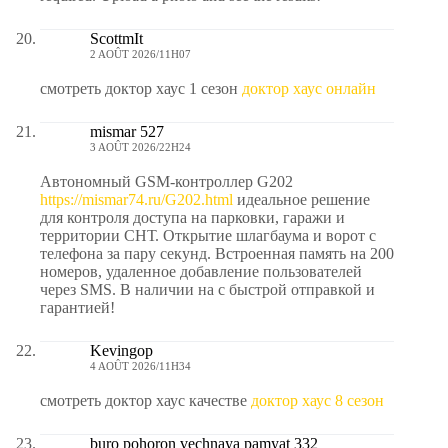
ScottmIt
2 AOÛT 2026/11H07
смотреть доктор хаус 1 сезон
доктор хаус онлайн
mismar 527
3 AOÛT 2026/22H24
Автономный GSM-контроллер G202
https://mismar74.ru/G202.html
идеальное решение
для контроля доступа на парковки, гаражи и
территории СНТ. Открытие шлагбаума и ворот с
телефона за пару секунд. Встроенная память на 200
номеров, удаленное добавление пользователей
через SMS. В наличии на с быстрой отправкой и
гарантией!
Kevingop
4 AOÛT 2026/11H34
смотреть доктор хаус качестве
доктор хаус 8 сезон
buro pohoron vechnaya pamyat 332