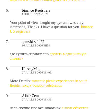
binance Registrera
1 JUILLET 2026/3H20
Your point of view caught my eye and was very
interesting. Thanks. I have a question for you.
binance
US-registrera
spravki spb 22
16 JUILLET 2026/8H54
где купить справку спб
сделать медицинскую
справку
HarveyMag
27 JUILLET 2026/16H06
More Details:
romantic picnic experiences in south
florida: luxury outdoor celebration
AlbertZem
27 JUILLET 2026/19H39
надо срочно продать квартиру
выкуп объектов