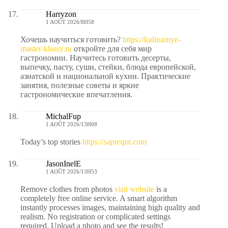
Harryzon
1 AOÛT 2026/8H58
Хочешь научиться готовить?
https://kulinarnye-
master-klassy.ru
откройте для себя мир
гастрономии. Научитесь готовить десерты,
выпечку, пасту, суши, стейки, блюда европейской,
азиатской и национальной кухни. Практические
занятия, полезные советы и яркие
гастрономические впечатления.
MichalFup
1 AOÛT 2026/13H08
Today’s top stories
https://sapreqot.com
JasonInelE
1 AOÛT 2026/13H53
Remove clothes from photos
visit website
is a
completely free online service. A smart algorithm
instantly processes images, maintaining high quality and
realism. No registration or complicated settings
required. Upload a photo and see the results!