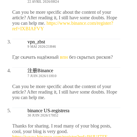
22 AVRIL 2026/0H24
Can you be more specific about the content of your
article? After reading it, I still have some doubts. Hope
you can help me.
https://www.binance.com/register?
ref=IXBIAFVY
vpn_zbst
9 MAI 2026/21H46
Где скачать надёжный
впн
без скрытых рисков?
注册Binance
7 JUIN 2026/11H10
Can you be more specific about the content of your
article? After reading it, I still have some doubts. Hope
you can help me.
binance US-registrera
30 JUIN 2026/17H52
Thanks for sharing. I read many of your blog posts,
cool, your blog is very good.
https://www.binance.com/register?ref=IHJUI7TF