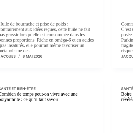
Huile de bourrache et prise de poids :
Comme
contrairement aux idées reçues, cette huile ne fait
C’est 
pas grossir lorsqu’elle est consommée dans les
posée 
bonnes proportions. Riche en oméga-6 et en acides
Parkin
gras insaturés, elle pourrait même favoriser un
fragil
métabolisme des…
risqu
JACQUES
8 MAI 2026
JACQ
SANTÉ ET BIEN-ÊTRE
SANTÉ
Combien de temps peut-on vivre avec une
Boire 
polyarthrite : ce qu’il faut savoir
révélé