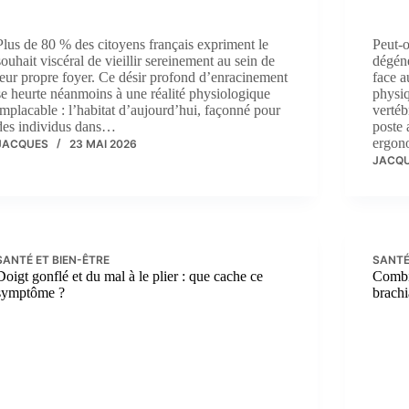
Plus de 80 % des citoyens français expriment le
Peut-o
souhait viscéral de vieillir sereinement au sein de
dégéné
leur propre foyer. Ce désir profond d’enracinement
face a
se heurte néanmoins à une réalité physiologique
physiq
implacable : l’habitat d’aujourd’hui, façonné pour
vertéb
des individus dans…
poste
ergon
JACQUES
23 MAI 2026
JACQ
SANTÉ ET BIEN-ÊTRE
SANTÉ
Doigt gonflé et du mal à le plier : que cache ce
Combi
symptôme ?
brachi