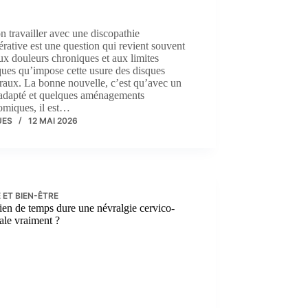
n travailler avec une discopathie
rative est une question qui revient souvent
ux douleurs chroniques et aux limites
ues qu’impose cette usure des disques
raux. La bonne nouvelle, c’est qu’avec un
 adapté et quelques aménagements
omiques, il est…
UES
12 MAI 2026
 ET BIEN-ÊTRE
en de temps dure une névralgie cervico-
ale vraiment ?