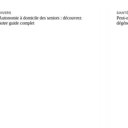
DIVERS
SANTÉ
Autonomie à domicile des seniors : découvrez
Peut-o
notre guide complet
dégéné