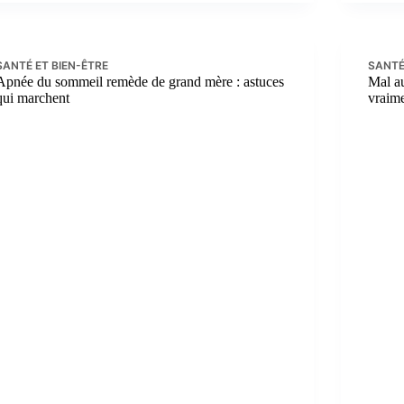
SANTÉ ET BIEN-ÊTRE
SANTÉ
Apnée du sommeil remède de grand mère : astuces
Mal au
qui marchent
vraime