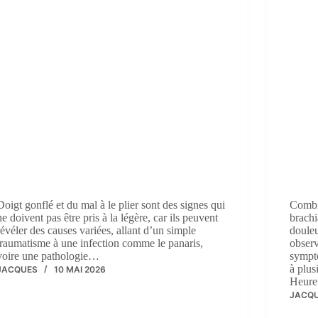
Doigt gonflé et du mal à le plier sont des signes qui
Combi
ne doivent pas être pris à la légère, car ils peuvent
brachi
révéler des causes variées, allant d’un simple
douleu
traumatisme à une infection comme le panaris,
observ
voire une pathologie…
symptô
à plus
JACQUES
10 MAI 2026
Heure
JACQ