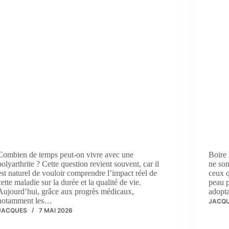
Combien de temps peut-on vivre avec une
Boire 
polyarthrite ? Cette question revient souvent, car il
ne so
est naturel de vouloir comprendre l’impact réel de
ceux q
cette maladie sur la durée et la qualité de vie.
peau p
Aujourd’hui, grâce aux progrès médicaux,
adopta
notamment les…
JACQ
JACQUES
7 MAI 2026