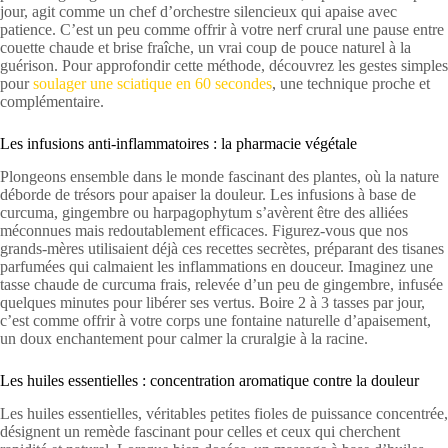
jour, agit comme un chef d’orchestre silencieux qui apaise avec
patience. C’est un peu comme offrir à votre nerf crural une pause entre
couette chaude et brise fraîche, un vrai coup de pouce naturel à la
guérison. Pour approfondir cette méthode, découvrez les gestes simples
pour
soulager une sciatique en 60 secondes
, une technique proche et
complémentaire.
Les infusions anti-inflammatoires : la pharmacie végétale
Plongeons ensemble dans le monde fascinant des plantes, où la nature
déborde de trésors pour apaiser la douleur. Les infusions à base de
curcuma, gingembre ou harpagophytum s’avèrent être des alliées
méconnues mais redoutablement efficaces. Figurez-vous que nos
grands-mères utilisaient déjà ces recettes secrètes, préparant des tisanes
parfumées qui calmaient les inflammations en douceur. Imaginez une
tasse chaude de curcuma frais, relevée d’un peu de gingembre, infusée
quelques minutes pour libérer ses vertus. Boire 2 à 3 tasses par jour,
c’est comme offrir à votre corps une fontaine naturelle d’apaisement,
un doux enchantement pour calmer la cruralgie à la racine.
Les huiles essentielles : concentration aromatique contre la douleur
Les huiles essentielles, véritables petites fioles de puissance concentrée,
désignent un remède fascinant pour celles et ceux qui cherchent