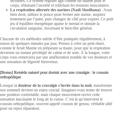
secondes. Ce rythme régulier agit comme un baume pour le
corps, réduisant l’anxiété et relâchant les tensions musculaires.
La respiration alternée des narines (Nadi Shodhana)
: Assis
bien droit, utilisez le pouce pour fermer une narine, inspirez
lentement par l’autre, puis changez de côté pour expirer. Ce petit
jeu d’équilibre énergétique apaise le mental et stimule la
circulation sanguine, favorisant le bien-être général.
Chacune de ces méthodes mérite d’être pratiquée régulièrement, à
raison de quelques minutes par jour. Pensez à créer un petit rituel,
comme le ferait Mamie en préparant sa tisane, pour que la respiration
devienne un instant privilégié de calme et de soin. À la longue, votre
corps vous remerciera par une amélioration notable de vos douleurs et
une sensation de légereté bienvenue.
[Bonus] Remède naturel pour dormir avec une cruralgie : le coussin
orthopédique
Lorsque la
douleur de la cruralgie s’invite dans la nuit
, transformer
son sommeil devient un enjeu crucial. Imaginez-vous tenter de trouver
une position confortable, mais chaque mouvement ravive cette
sensation lancinante le long de la cuisse. C’est là qu’intervient le
coussin orthopédique, souvent appelé coussin de genou, véritable allié
pour un repos réparateur.