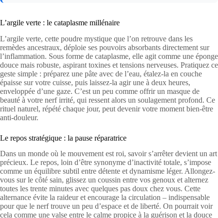
L’argile verte : le cataplasme millénaire
L’argile verte, cette poudre mystique que l’on retrouve dans les
remèdes ancestraux, déploie ses pouvoirs absorbants directement sur
l’inflammation. Sous forme de cataplasme, elle agit comme une éponge
douce mais robuste, aspirant toxines et tensions nerveuses. Pratiquez ce
geste simple : préparez une pâte avec de l’eau, étalez-la en couche
épaisse sur votre cuisse, puis laissez-la agir une à deux heures,
enveloppée d’une gaze. C’est un peu comme offrir un masque de
beauté à votre nerf irrité, qui ressent alors un soulagement profond. Ce
rituel naturel, répété chaque jour, peut devenir votre moment bien-être
anti-douleur.
Le repos stratégique : la pause réparatrice
Dans un monde où le mouvement est roi, savoir s’arrêter devient un art
précieux. Le repos, loin d’être synonyme d’inactivité totale, s’impose
comme un équilibre subtil entre détente et dynamisme léger. Allongez-
vous sur le côté sain, glissez un coussin entre vos genoux et alternez
toutes les trente minutes avec quelques pas doux chez vous. Cette
alternance évite la raideur et encourage la circulation – indispensable
pour que le nerf trouve un peu d’espace et de liberté. On pourrait voir
cela comme une valse entre le calme propice à la guérison et la douce