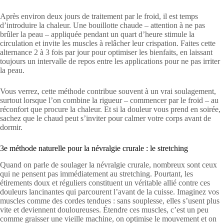
Après environ deux jours de traitement par le froid, il est temps
d’introduire la chaleur. Une bouillotte chaude – attention à ne pas
brûler la peau – appliquée pendant un quart d’heure stimule la
circulation et invite les muscles à relâcher leur crispation. Faites cette
alternance 2 à 3 fois par jour pour optimiser les bienfaits, en laissant
toujours un intervalle de repos entre les applications pour ne pas irriter
la peau.
Vous verrez, cette méthode contribue souvent à un vrai soulagement,
surtout lorsque l’on combine la rigueur – commencer par le froid – au
réconfort que procure la chaleur. Et si la douleur vous prend en soirée,
sachez que le chaud peut s’inviter pour calmer votre corps avant de
dormir.
3e méthode naturelle pour la névralgie crurale : le stretching
Quand on parle de soulager la névralgie crurale, nombreux sont ceux
qui ne pensent pas immédiatement au stretching. Pourtant, les
étirements doux et réguliers constituent un véritable allié contre ces
douleurs lancinantes qui parcourent l’avant de la cuisse. Imaginez vos
muscles comme des cordes tendues : sans souplesse, elles s’usent plus
vite et deviennent douloureuses. Étendre ces muscles, c’est un peu
comme graisser une vieille machine, on optimise le mouvement et on