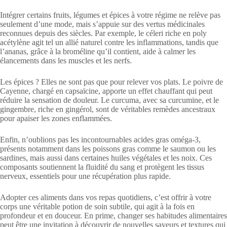
Intégrer certains fruits, légumes et épices à votre régime ne relève pas
seulement d’une mode, mais s’appuie sur des vertus médicinales
reconnues depuis des siècles. Par exemple, le céleri riche en poly
acétylène agit tel un allié naturel contre les inflammations, tandis que
l’ananas, grâce à la broméline qu’il contient, aide à calmer les
élancements dans les muscles et les nerfs.
Les épices ? Elles ne sont pas que pour relever vos plats. Le poivre de
Cayenne, chargé en capsaïcine, apporte un effet chauffant qui peut
réduire la sensation de douleur. Le curcuma, avec sa curcumine, et le
gingembre, riche en gingérol, sont de véritables remèdes ancestraux
pour apaiser les zones enflammées.
Enfin, n’oublions pas les incontournables acides gras oméga-3,
présents notamment dans les poissons gras comme le saumon ou les
sardines, mais aussi dans certaines huiles végétales et les noix. Ces
composants soutiennent la fluidité du sang et protègent les tissus
nerveux, essentiels pour une récupération plus rapide.
Adopter ces aliments dans vos repas quotidiens, c’est offrir à votre
corps une véritable potion de soin subtile, qui agit à la fois en
profondeur et en douceur. En prime, changer ses habitudes alimentaires
peut être une invitation à découvrir de nouvelles saveurs et textures qui