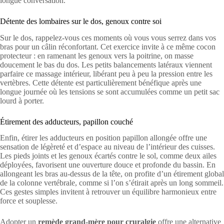
longue conversation.
Détente des lombaires sur le dos, genoux contre soi
Sur le dos, rappelez-vous ces moments où vous vous serrez dans vos
bras pour un câlin réconfortant. Cet exercice invite à ce même cocon
protecteur : en ramenant les genoux vers la poitrine, on masse
doucement le bas du dos. Les petits balancements latéraux viennent
parfaire ce massage intérieur, libérant peu à peu la pression entre les
vertèbres. Cette détente est particulièrement bénéfique après une
longue journée où les tensions se sont accumulées comme un petit sac
lourd à porter.
Étirement des adducteurs, papillon couché
Enfin, étirer les adducteurs en position papillon allongée offre une
sensation de légèreté et d’espace au niveau de l’intérieur des cuisses.
Les pieds joints et les genoux écartés contre le sol, comme deux ailes
déployées, favorisent une ouverture douce et profonde du bassin. En
allongeant les bras au-dessus de la tête, on profite d’un étirement global
de la colonne vertébrale, comme si l’on s’étirait après un long sommeil.
Ces gestes simples invitent à retrouver un équilibre harmonieux entre
force et souplesse.
Adopter un
remède grand-mère pour cruralgie
offre une alternative