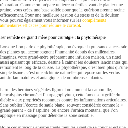
réparation. Comme on prépare un terreau fertile avant de planter une
graine, vous créez une base solide pour que la guérison prenne racine
efficacement. Pour une meilleure gestion du stress et de la douleur,
vous pouvez également vous informer sur les
compléments
alimentaires efficaces pour réduire le cortisol
.
1er remède de grand-mère pour cruralgie : la phytothérapie
Lorsque l’on parle de phytothérapie, on évoque la puissance ancestrale
des plantes qui accompagnent l’humanité depuis des millénaires.
Imaginez votre grand-mère préparant une infusion maison, un rituel
aussi apaisant qu’efficace, destiné à calmer les douleurs lancinantes qui
remontent le long de la cuisse. La phytothérapie, c’est bien plus qu’une
simple tisane : c’est une alchimie naturelle qui repose sur les vertus
anti-inflammatoires et antalgiques de nombreuses plantes.
Parmi les héroïnes végétales figurent notamment la camomille,
l’eucalyptus citronné et l’harpagophytum, cette fameuse « griffe du
diable » aux propriétés reconnues contre les inflammations articulaires.
Sans oublier l’écorce de saule blanc, souvent considérée comme le «
grand-parent » de l’aspirine, ou encore l’arnica montana, que l’on
applique en massage pour détendre la zone sensible.
Boire ces infusions environ trente minutes avant de se coucher est une