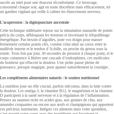
sucrée au miel pour une douceur réconfortante. Ce breuvage,
consommé chaque soir, agit en toute discrétion mais efficacement, tel
un gardien vigilant qui veille à calmer les élancements nerveux.
L’acupression : la digitopuncture ancestrale
Cette technique millénaire repose sur la stimulation manuelle de points
précis du corps, débloquant les tensions et favorisant le rééquilibrage
énergétique. Pas besoin d’aiguilles, juste vos doigts pour masser
fermement certains points clés, comme celui situé au creux entre la
malléole interne et le tendon d’Achille, ou proche du genou sous la
rotule. Trois fois par jour, 30 secondes de pression à chaque point, et le
corps commence à libérer une cascade d’endorphines, ces molécules
du bonheur qui effacent la douleur. Une petite pause pleine de
puissance, presque magique, pour apaiser naturellement la cruralgie.
Les compléments alimentaires naturels : le soutien nutritionnel
La nutrition joue un rôle crucial, parfois méconnu, dans la lutte contre
la douleur. Les oméga-3, la vitamine B12, le magnésium et la vitamine
D participent à la santé nerveuse et à la régulation de l’inflammation.
Pensez au saumon riche en acides gras, aux graines de chia, aux
amandes croquantes ou encore aux œufs et champignons qui apportent
ces précieux nutriments. Intégrer ces aliments dans votre quotidien,
c’est nourrir votre corps avec des ingrédients qui favorisent la