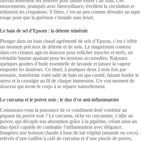
ouvrait lentement ses fenêtres pour laisser entrer l’air frais. Ces
mouvements, pratiqués avec bienveillance, éveillent la circulation et
réduisent les crispations. S’étirer, c’est un peu comme dérouler un tapis
rouge pour que la guérison s’installe sans heurt.
Le bain de sel d’Epsom : la détente minérale
Plonger dans un bain chaud agrémenté de sels d’Epsom, c’est s’offrir
un moment précieux de détente et de soin. Le magnésium contenu
dans ces cristaux agit en douceur pour relâcher muscles et nerfs, un
véritable baume apaisant pour les tensions accumulées. Rajoutez
quelques gouttes d’huile essentielle de lavande et laissez la vapeur
emporter les douleurs. Ce rituel, à pratiquer deux à trois fois par
semaine, transforme votre salle de bain en spa curatif, faisant fondre le
stress et la cruralgie au fil de chaque immersion. Un vrai moment de
douceur qui invite le corps à se réparer naturellement.
Le curcuma et le poivre noir : le duo d’or anti-inflammatoire
Connaissez-vous la puissance de ce condiment doré combiné au
piquant du poivre noir ? Le curcuma, riche en curcumine, s’allie au
poivre, qui décuple son absorption grâce à la pipérine, créant ainsi un
duo épicé capable de combattre l’inflammation avec élégance.
Imaginez une boisson chaude à base de lait végétal (amande ou coco),
relevée d’une cuillère à café de curcuma et d’une pincée de poivre,