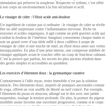
stimulation qui préserve la souplesse. Respecter ce rythme, c’est offrir
à son corps un environnement à la fois sécurisant et actif.
Le vinaigre de cidre : l’élixir acide anti-douleur
Un ingrédient de cuisine pas si ordinaire : le vinaigre de cidre se révèle
être un allié surprenant contre l’inflammation nerveuse. Riche en
enzymes et acides organiques, il agit comme un petit guerrier acide qui
combat la douleur de l’intérieur. Imaginez consommer chaque matin et
soir un grand verre d’eau tiède mêlé à deux cuillères à soupe de
vinaigre de cidre et une touche de miel, un élixir doux-amer aux vertus
insoupçonnées. En plus d’une prise interne, une compresse imbibée de
vinaigre appliquée avant le coucher offre un coup de fraicheur calmant.
C’est la preuve que parfois, les secrets les plus anciens résident dans
des gestes simples et accessibles au quotidien.
Les exercices d’étirement doux : la gymnastique curative
Contrairement à l’idée reçue, rester immobile n’est pas la solution
miracle. Des étirements doux, inspirés de pratiques ancestrales comme
le yoga, offrent un vrai souffle de liberté au nerf coincé. Par exemple,
l’étirement du psoas en douceur, allongé sur le dos avec une jambe
suspendue, soulage la tension profonde. De plus, la posture du pigeon
modifiée assise favorise une ouverture progressive, comme si le corps