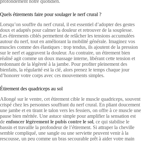
profondément notre quotidien.
Quels étirements faire pour soulager le nerf crural ?
Lorsqu’on souffre du nerf crural, il est essentiel d’adopter des gestes
doux et adaptés pour calmer la douleur et retrouver de la souplesse.
Les étirements ciblés permettent de relâcher les tensions accumulées
autour du nerf, tout en améliorant la mobilité générale. Imaginez vos
muscles comme des élastiques : trop tendus, ils ajoutent de la pression
sur le nerf et aggravent la douleur. Au contraire, un étirement bien
réalisé agit comme un doux massage interne, libérant cette tension et
redonnant de la légèreté à la jambe. Pour profiter pleinement des
bienfaits, la régularité est la clé, alors prenez le temps chaque jour
d’honorer votre corps avec ces mouvements simples.
Étirement des quadriceps au sol
Allongé sur le ventre, cet étirement cible le muscle quadriceps, souvent
crispé chez les personnes souffrant du nerf crural. En pliant doucement
une jambe et en tirant le talon vers les fessiers, on offre à ce muscle une
pause bien méritée. Une astuce simple pour amplifier la sensation est
de
enfoncer légèrement le pubis contre le sol
, ce qui stabilise le
bassin et travaille la profondeur de l’étirement. Si attraper la cheville
semble compliqué, une sangle ou une serviette peuvent venir à la
rescousse, un peu comme un bras secourable prêt à aider votre main