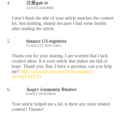
注册gate io
24 JUIN 2026/8H45
I don’t think the title of your article matches the content
lol. Just kidding, mainly because I had some doubts
after reading the article.
binance US-registrera
13 JUILLET 2026/12H31
Thank you for your sharing. I am worried that I lack
creative ideas. It is your article that makes me full of
hope. Thank you. But, I have a question, can you help
me?
https://accounts.binance.bh/hu/register?
ref=IQY5TET4
Δωρεν λογαριασμ Binance
6 AOÛT 2026/16H34
Your article helped me a lot, is there any more related
content? Thanks!