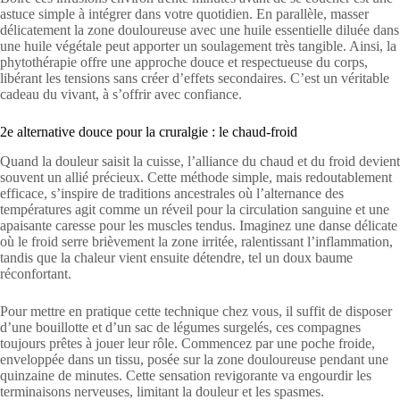
astuce simple à intégrer dans votre quotidien. En parallèle, masser
délicatement la zone douloureuse avec une huile essentielle diluée dans
une huile végétale peut apporter un soulagement très tangible. Ainsi, la
phytothérapie offre une approche douce et respectueuse du corps,
libérant les tensions sans créer d’effets secondaires. C’est un véritable
cadeau du vivant, à s’offrir avec confiance.
2e alternative douce pour la cruralgie : le chaud-froid
Quand la douleur saisit la cuisse, l’alliance du chaud et du froid devient
souvent un allié précieux. Cette méthode simple, mais redoutablement
efficace, s’inspire de traditions ancestrales où l’alternance des
températures agit comme un réveil pour la circulation sanguine et une
apaisante caresse pour les muscles tendus. Imaginez une danse délicate
où le froid serre brièvement la zone irritée, ralentissant l’inflammation,
tandis que la chaleur vient ensuite détendre, tel un doux baume
réconfortant.
Pour mettre en pratique cette technique chez vous, il suffit de disposer
d’une bouillotte et d’un sac de légumes surgelés, ces compagnes
toujours prêtes à jouer leur rôle. Commencez par une poche froide,
enveloppée dans un tissu, posée sur la zone douloureuse pendant une
quinzaine de minutes. Cette sensation revigorante va engourdir les
terminaisons nerveuses, limitant la douleur et les spasmes.