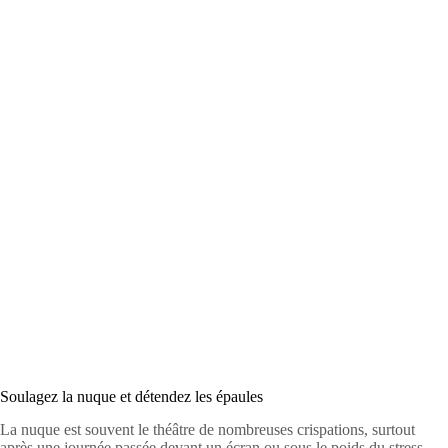
Soulagez la nuque et détendez les épaules
La nuque est souvent le théâtre de nombreuses crispations, surtout
après une journée passée devant un écran ou sous le poids du stress.