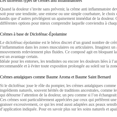
Les différents types de crèmes anti inflammatoires
Quand la douleur s’invite sans prévenir, la crème anti inflammatoire dev
soit pour une tendinite, une entorse ou une simple courbature, le choix 
tandis que d’autres privilégient un apaisement immédiat de la douleur.
différentes options pour mieux comprendre laquelle conviendra à chaqu
Crèmes à base de Diclofénac-Épolamine
Le diclofénac-épolamine est le héros discret d’un grand nombre de crème
l’inflammation dans les zones musculaires ou articulaires. Imaginez un 
mouvements redeviennent plus fluides. Ce composé agit en bloquant la p
est un avantage certain.
Idéale pour les entorses, les tendinites ou encore les douleurs liées à l
recommandée et à éviter toute exposition prolongée au soleil sur la zone 
Crèmes antalgiques comme Baume Aroma et Baume Saint Bernard
Si le diclofénac joue le rôle du pompier, les crèmes antalgiques comm
ingrédients naturels, souvent hérités de traditions ancestrales, comme 
qui détourne l’attention de la douleur, un peu comme si l’on échange
Ces crèmes sont particulièrement appréciées par ceux qui préfèrent une
graisser excessivement, ce qui les rend aussi adaptées aux peaux sensibles
d’application indiquée. Pour en savoir plus sur les soins naturels et apa