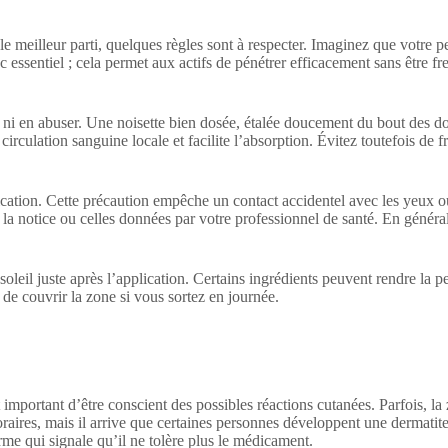
le meilleur parti, quelques règles sont à respecter. Imaginez que votre 
essentiel ; cela permet aux actifs de pénétrer efficacement sans être fr
eu, ni en abuser. Une noisette bien dosée, étalée doucement du bout des d
culation sanguine locale et facilite l’absorption. Évitez toutefois de fro
ation. Cette précaution empêche un contact accidentel avec les yeux ou l
 la notice ou celles données par votre professionnel de santé. En général
soleil juste après l’application. Certains ingrédients peuvent rendre la 
de couvrir la zone si vous sortez en journée.
important d’être conscient des possibles réactions cutanées. Parfois, la 
raires, mais il arrive que certaines personnes développent une dermatit
rme qui signale qu’il ne tolère plus le médicament.