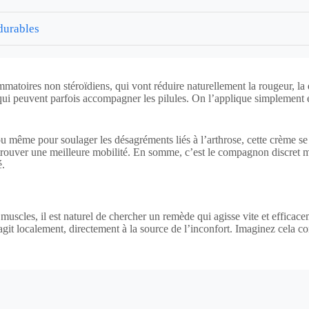
 durables
ammatoires non stéroïdiens, qui vont réduire naturellement la rougeur, l
 qui peuvent parfois accompagner les pilules. On l’applique simplement 
 ou même pour soulager les désagréments liés à l’arthrose, cette crème 
etrouver une meilleure mobilité. En somme, c’est le compagnon discret mai
é.
muscles, il est naturel de chercher un remède qui agisse vite et efficac
git localement, directement à la source de l’inconfort. Imaginez cela c