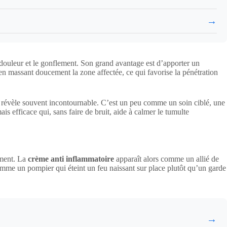
→
a douleur et le gonflement. Son grand avantage est d’apporter un
en massant doucement la zone affectée, ce qui favorise la pénétration
se révèle souvent incontournable. C’est un peu comme un soin ciblé, une
s efficace qui, sans faire de bruit, aide à calmer le tumulte
ement. La
crème anti inflammatoire
apparaît alors comme un allié de
omme un pompier qui éteint un feu naissant sur place plutôt qu’un garde
→