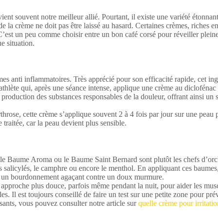
ient souvent notre meilleur allié. Pourtant, il existe une variété étonn
de la crème ne doit pas être laissé au hasard. Certaines crèmes, riches e
 C’est un peu comme choisir entre un bon café corsé pour réveiller ple
e situation.
s anti inflammatoires. Très apprécié pour son efficacité rapide, cet ing
athlète qui, après une séance intense, applique une crème au diclofénac 
roduction des substances responsables de la douleur, offrant ainsi un s
’arthrose, cette crème s’applique souvent 2 à 4 fois par jour sur une pea
traitée, car la peau devient plus sensible.
e le Baume Aroma ou le Baume Saint Bernard sont plutôt les chefs d’orc
les salicylés, le camphre ou encore le menthol. En appliquant ces baumes
ait un bourdonnement agaçant contre un doux murmure.
 approche plus douce, parfois même pendant la nuit, pour aider les musc
. Il est toujours conseillé de faire un test sur une petite zone pour prév
isants, vous pouvez consulter notre article sur
quelle crème pour irritatio