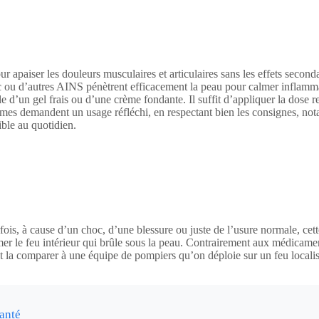
ur apaiser les douleurs musculaires et articulaires sans les effets second
ac ou d’autres AINS pénètrent efficacement la peau pour calmer inflamma
le d’un gel frais ou d’une crème fondante. Il suffit d’appliquer la dos
s demandent un usage réfléchi, en respectant bien les consignes, notamm
ible au quotidien.
is, à cause d’un choc, d’une blessure ou juste de l’usure normale, cett
lmer le feu intérieur qui brûle sous la peau. Contrairement aux médicament
eut la comparer à une équipe de pompiers qu’on déploie sur un feu local
anté