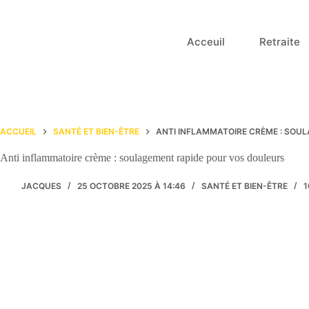
Passer
au
contenu
Acceuil
Retraite
ACCUEIL
SANTÉ ET BIEN-ÊTRE
ANTI INFLAMMATOIRE CRÈME : SOU
Anti inflammatoire crème : soulagement rapide pour vos douleurs
JACQUES
25 OCTOBRE 2025 À 14:46
SANTÉ ET BIEN-ÊTRE
1