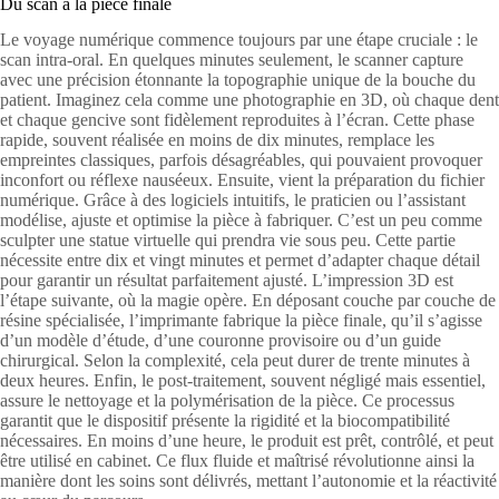
Du scan à la pièce finale
Le voyage numérique commence toujours par une étape cruciale : le
scan intra-oral. En quelques minutes seulement, le scanner capture
avec une précision étonnante la topographie unique de la bouche du
patient. Imaginez cela comme une photographie en 3D, où chaque dent
et chaque gencive sont fidèlement reproduites à l’écran. Cette phase
rapide, souvent réalisée en moins de dix minutes, remplace les
empreintes classiques, parfois désagréables, qui pouvaient provoquer
inconfort ou réflexe nauséeux. Ensuite, vient la préparation du fichier
numérique. Grâce à des logiciels intuitifs, le praticien ou l’assistant
modélise, ajuste et optimise la pièce à fabriquer. C’est un peu comme
sculpter une statue virtuelle qui prendra vie sous peu. Cette partie
nécessite entre dix et vingt minutes et permet d’adapter chaque détail
pour garantir un résultat parfaitement ajusté. L’impression 3D est
l’étape suivante, où la magie opère. En déposant couche par couche de
résine spécialisée, l’imprimante fabrique la pièce finale, qu’il s’agisse
d’un modèle d’étude, d’une couronne provisoire ou d’un guide
chirurgical. Selon la complexité, cela peut durer de trente minutes à
deux heures. Enfin, le post-traitement, souvent négligé mais essentiel,
assure le nettoyage et la polymérisation de la pièce. Ce processus
garantit que le dispositif présente la rigidité et la biocompatibilité
nécessaires. En moins d’une heure, le produit est prêt, contrôlé, et peut
être utilisé en cabinet. Ce flux fluide et maîtrisé révolutionne ainsi la
manière dont les soins sont délivrés, mettant l’autonomie et la réactivité