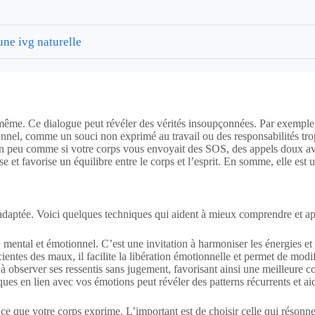
ne ivg naturelle
-même. Ce dialogue peut révéler des vérités insoupçonnées. Par exemple,
onnel, comme un souci non exprimé au travail ou des responsabilités tr
n peu comme si votre corps vous envoyait des SOS, des appels doux avan
se et favorise un équilibre entre le corps et l’esprit. En somme, elle es
aptée. Voici quelques techniques qui aident à mieux comprendre et apai
, mental et émotionnel. C’est une invitation à harmoniser les énergies e
entes des maux, il facilite la libération émotionnelle et permet de modif
à observer ses ressentis sans jugement, favorisant ainsi une meilleure co
es en lien avec vos émotions peut révéler des patterns récurrents et aid
que votre corps exprime. L’important est de choisir celle qui résonne 