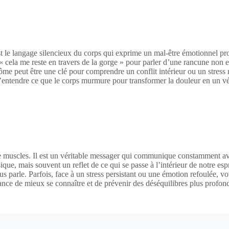
t le langage silencieux du corps qui exprime un mal-être émotionnel pro
t « cela me reste en travers de la gorge » pour parler d’une rancune non 
e peut être une clé pour comprendre un conflit intérieur ou un stress n
is d’entendre ce que le corps murmure pour transformer la douleur en un v
e muscles. Il est un véritable messager qui communique constamment av
que, mais souvent un reflet de ce qui se passe à l’intérieur de notre es
parle. Parfois, face à un stress persistant ou une émotion refoulée, votr
chance de mieux se connaître et de prévenir des déséquilibres plus profon