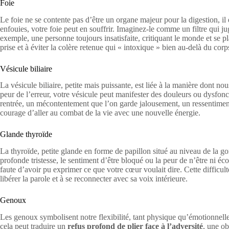
Foie
Le foie ne se contente pas d’être un organe majeur pour la digestion, 
enfouies, votre foie peut en souffrir. Imaginez-le comme un filtre qui 
exemple, une personne toujours insatisfaite, critiquant le monde et se pl
prise et à éviter la colère retenue qui « intoxique » bien au-delà du corp
Vésicule biliaire
La vésicule biliaire, petite mais puissante, est liée à la manière dont n
peur de l’erreur, votre vésicule peut manifester des douleurs ou dysfonct
rentrée, un mécontentement que l’on garde jalousement, un ressentiment q
courage d’aller au combat de la vie avec une nouvelle énergie.
Glande thyroïde
La thyroïde, petite glande en forme de papillon situé au niveau de la go
profonde tristesse, le sentiment d’être bloqué ou la peur de n’être ni 
faute d’avoir pu exprimer ce que votre cœur voulait dire. Cette difficult
libérer la parole et à se reconnecter avec sa voix intérieure.
Genoux
Les genoux symbolisent notre flexibilité, tant physique qu’émotionnelle
cela peut traduire un
refus profond de plier face à l’adversité
, une ob