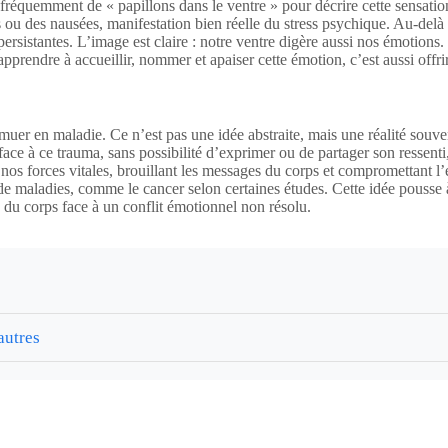
fréquemment de « papillons dans le ventre » pour décrire cette sensati
s ou des nausées, manifestation bien réelle du stress psychique. Au-delà
persistantes. L’image est claire : notre ventre digère aussi nos émoti
apprendre à accueillir, nommer et apaiser cette émotion, c’est aussi offri
e muer en maladie. Ce n’est pas une idée abstraite, mais une réalité sou
ace à ce trauma, sans possibilité d’exprimer ou de partager son ressenti,
nos forces vitales, brouillant les messages du corps et compromettant l’é
de maladies, comme le cancer selon certaines études. Cette idée pousse
e du corps face à un conflit émotionnel non résolu.
autres