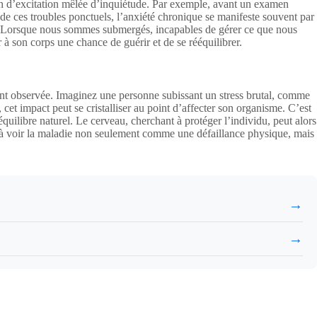
on d’excitation mêlée d’inquiétude. Par exemple, avant un examen
 de ces troubles ponctuels, l’anxiété chronique se manifeste souvent par
ons. Lorsque nous sommes submergés, incapables de gérer ce que nous
r à son corps une chance de guérir et de se rééquilibrer.
vent observée. Imaginez une personne subissant un stress brutal, comme
 cet impact peut se cristalliser au point d’affecter son organisme. C’est
quilibre naturel. Le cerveau, cherchant à protéger l’individu, peut alors
 à voir la maladie non seulement comme une défaillance physique, mais
→
→