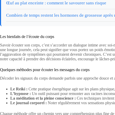
Œuf au plat enceinte : comment le savourer sans risque
Combien de temps restent les hormones de grossesse après u
Les bienfaits de l’écoute du corps
Savoir écouter son corps, c’est s’accorder un dialogue intime avec soi
une longue journée, cela peut signifier que vous portez un poids émoti
l’aggravation de symptômes qui pourraient devenir chroniques. C’est u
notre capacité à prendre des décisions éclairées, encourage le lâcher-pri
Quelques méthodes pour écouter les messages du corps
Décoder les signaux du corps demande parfois une approche douce et ad
Le Reiki :
Cette pratique énergétique agit sur les plans physique
L’hypnose :
Un outil puissant pour remonter aux racines inconsci
La méditation et la pleine conscience :
Ces techniques invitent 
Le journal corporel :
Noter régulièrement vos sensations physiqu
Chaque méthode offre un chemin vers une compréhension plus fine de ce 