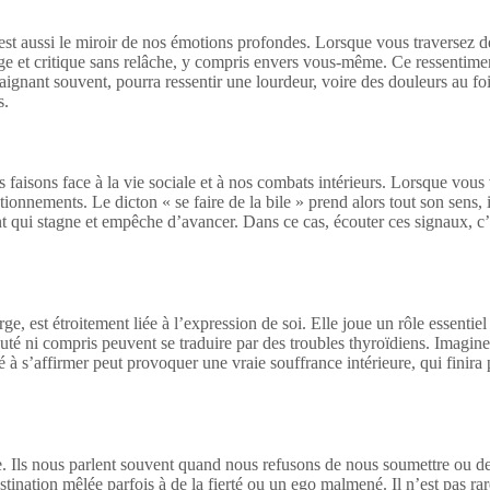
il est aussi le miroir de nos émotions profondes. Lorsque vous traverse
juge et critique sans relâche, y compris envers vous-même. Ce ressentime
aignant souvent, pourra ressentir une lourdeur, voire des douleurs au foi
s.
ous faisons face à la vie sociale et à nos combats intérieurs. Lorsque vou
ionnements. Le dicton « se faire de la bile » prend alors tout son sens, i
ui stagne et empêche d’avancer. Dans ce cas, écouter ces signaux, c’est 
rge, est étroitement liée à l’expression de soi. Elle joue un rôle essent
écouté ni compris peuvent se traduire par des troubles thyroïdiens. Imag
é à s’affirmer peut provoquer une vraie souffrance intérieure, qui finira
. Ils nous parlent souvent quand nous refusons de nous soumettre ou de c
stination mêlée parfois à de la fierté ou un ego malmené. Il n’est pas ra