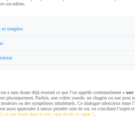
vers soi-même.
 et simples
ns
ration
 Chacun a sans doute déjà ressenti ce que l’on appelle communément
« une 
er physiquement. Parfois, une colère sourde, un chagrin ou une peur no
es douleurs ou des symptômes inhabituels. Ce dialogue silencieux entre l’
’est aussi apprendre à mieux prendre soin de soi, en conciliant l’esprit
 j ai une boule dans le cou : que révèle ce signe ?
.