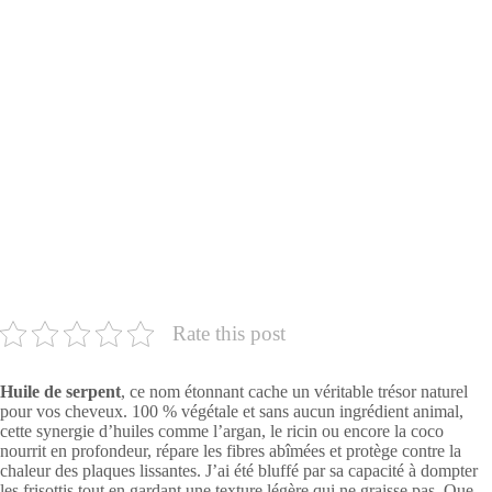
Rate this post
Huile de serpent
, ce nom étonnant cache un véritable trésor naturel
pour vos cheveux. 100 % végétale et sans aucun ingrédient animal,
cette synergie d’huiles comme l’argan, le ricin ou encore la coco
nourrit en profondeur, répare les fibres abîmées et protège contre la
chaleur des plaques lissantes. J’ai été bluffé par sa capacité à dompter
les frisottis tout en gardant une texture légère qui ne graisse pas. Que