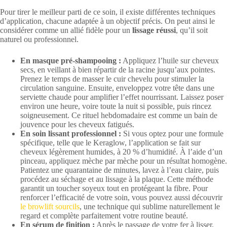
Pour tirer le meilleur parti de ce soin, il existe différentes techniques
d’application, chacune adaptée à un objectif précis. On peut ainsi le
considérer comme un allié fidèle pour un
lissage réussi
, qu’il soit
naturel ou professionnel.
En masque pré-shampooing :
Appliquez l’huile sur cheveux
secs, en veillant à bien répartir de la racine jusqu’aux pointes.
Prenez le temps de masser le cuir chevelu pour stimuler la
circulation sanguine. Ensuite, enveloppez votre tête dans une
serviette chaude pour amplifier l’effet nourrissant. Laissez poser
environ une heure, voire toute la nuit si possible, puis rincez
soigneusement. Ce rituel hebdomadaire est comme un bain de
jouvence pour les cheveux fatigués.
En soin lissant professionnel :
Si vous optez pour une formule
spécifique, telle que le Keraglow, l’application se fait sur
cheveux légèrement humides, à 20 % d’humidité. À l’aide d’un
pinceau, appliquez mèche par mèche pour un résultat homogène.
Patientez une quarantaine de minutes, lavez à l’eau claire, puis
procédez au séchage et au lissage à la plaque. Cette méthode
garantit un toucher soyeux tout en protégeant la fibre. Pour
renforcer l’efficacité de votre soin, vous pouvez aussi découvrir
le browlift sourcils
, une technique qui sublime naturellement le
regard et complète parfaitement votre routine beauté.
En sérum de finition :
Après le passage de votre fer à lisser,