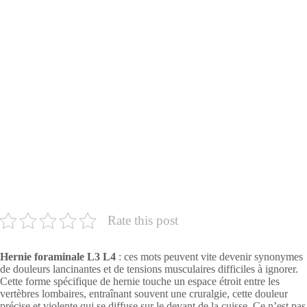
Rate this post
Hernie foraminale L3 L4
: ces mots peuvent vite devenir synonymes
de douleurs lancinantes et de tensions musculaires difficiles à ignorer.
Cette forme spécifique de hernie touche un espace étroit entre les
vertèbres lombaires, entraînant souvent une cruralgie, cette douleur
précise et violente qui se diffuse sur le devant de la cuisse. Ce n’est pas