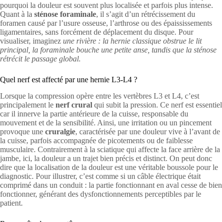
pourquoi la douleur est souvent plus localisée et parfois plus intense.
Quant à la
sténose foraminale
, il s’agit d’un rétrécissement du
foramen causé par l’usure osseuse, l’arthrose ou des épaississements
ligamentaires, sans forcément de déplacement du disque. Pour
visualiser, imaginez
une rivière : la hernie classique obstrue le lit
principal, la foraminale bouche une petite anse, tandis que la sténose
rétrécit le passage global.
Quel nerf est affecté par une hernie L3-L4 ?
Lorsque la compression opère entre les vertèbres L3 et L4, c’est
principalement le
nerf crural
qui subit la pression. Ce nerf est essentiel
car il innerve la partie antérieure de la cuisse, responsable du
mouvement et de la sensibilité. Ainsi, une irritation ou un pincement
provoque une
cruralgie
, caractérisée par une douleur vive à l’avant de
la cuisse, parfois accompagnée de picotements ou de faiblesse
musculaire. Contrairement à la sciatique qui affecte la face arrière de la
jambe, ici, la douleur a un trajet bien précis et distinct. On peut donc
dire que la localisation de la douleur est une véritable boussole pour le
diagnostic. Pour illustrer, c’est comme si un câble électrique était
comprimé dans un conduit : la partie fonctionnant en aval cesse de bien
fonctionner, générant des dysfonctionnements perceptibles par le
patient.