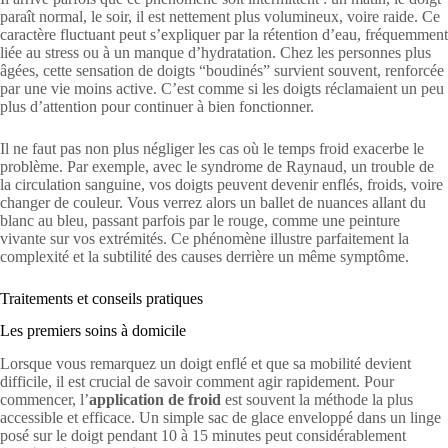
paraît normal, le soir, il est nettement plus volumineux, voire raide. Ce
caractère fluctuant peut s’expliquer par la rétention d’eau, fréquemment
liée au stress ou à un manque d’hydratation. Chez les personnes plus
âgées, cette sensation de doigts “boudinés” survient souvent, renforcée
par une vie moins active. C’est comme si les doigts réclamaient un peu
plus d’attention pour continuer à bien fonctionner.
Il ne faut pas non plus négliger les cas où le temps froid exacerbe le
problème. Par exemple, avec le syndrome de Raynaud, un trouble de
la circulation sanguine, vos doigts peuvent devenir enflés, froids, voire
changer de couleur. Vous verrez alors un ballet de nuances allant du
blanc au bleu, passant parfois par le rouge, comme une peinture
vivante sur vos extrémités. Ce phénomène illustre parfaitement la
complexité et la subtilité des causes derrière un même symptôme.
Traitements et conseils pratiques
Les premiers soins à domicile
Lorsque vous remarquez un doigt enflé et que sa mobilité devient
difficile, il est crucial de savoir comment agir rapidement. Pour
commencer, l’
application de froid
est souvent la méthode la plus
accessible et efficace. Un simple sac de glace enveloppé dans un linge
posé sur le doigt pendant 10 à 15 minutes peut considérablement