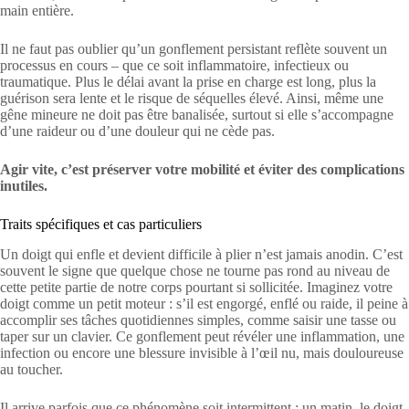
main entière.
Il ne faut pas oublier qu’un gonflement persistant reflète souvent un
processus en cours – que ce soit inflammatoire, infectieux ou
traumatique. Plus le délai avant la prise en charge est long, plus la
guérison sera lente et le risque de séquelles élevé. Ainsi, même une
gêne mineure ne doit pas être banalisée, surtout si elle s’accompagne
d’une raideur ou d’une douleur qui ne cède pas.
Agir vite, c’est préserver votre mobilité et éviter des complications
inutiles.
Traits spécifiques et cas particuliers
Un doigt qui enfle et devient difficile à plier n’est jamais anodin. C’est
souvent le signe que quelque chose ne tourne pas rond au niveau de
cette petite partie de notre corps pourtant si sollicitée. Imaginez votre
doigt comme un petit moteur : s’il est engorgé, enflé ou raide, il peine à
accomplir ses tâches quotidiennes simples, comme saisir une tasse ou
taper sur un clavier. Ce gonflement peut révéler une inflammation, une
infection ou encore une blessure invisible à l’œil nu, mais douloureuse
au toucher.
Il arrive parfois que ce phénomène soit intermittent : un matin, le doigt