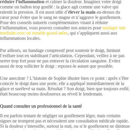
réduire l’inflammation
et calmer la douleur. Imaginez votre doigt
comme un ballon trop gonflé : la glace agit comme une valve qui
ralentit la pression. Il est aussi utile d’
élever la main
au-dessus du
cœur pour éviter que le sang ne stagne et n’aggrave le gonflement.
Pour des conseils naturels complémentaires visant à réduire
l’inflammation, vous pouvez consulter nos astuces pour
soulager une
tendinite avec un remède grand-mère
, qui s’appliquent aussi aux
inflammations locales.
Par ailleurs, un bandage compressif peut soutenir le doigt, limitant
l’enflure tout en stabilisant l’articulation. Cependant, veillez à ne pas
serrer trop fort pour ne pas entraver la circulation sanguine. Evitez
aussi de trop solliciter le doigt : reposez-le autant que possible.
Une anecdote ? L’histoire de Sophie illustre bien ce point : après s’être
coincée le doigt dans une porte, elle a appliqué immédiatement de la
glace et surélevé sa main. Résultat ? Son doigt, bien que toujours enflé,
était beaucoup moins douloureux au réveil le lendemain.
Quand consulter un professionnel de la santé
Il est parfois tentant de négliger un gonflement léger, mais certains
signes ne trompent pas et nécessitent une consultation médicale rapide.
Si la douleur s’intensifie, surtout la nuit, ou si le gonflement ne diminue