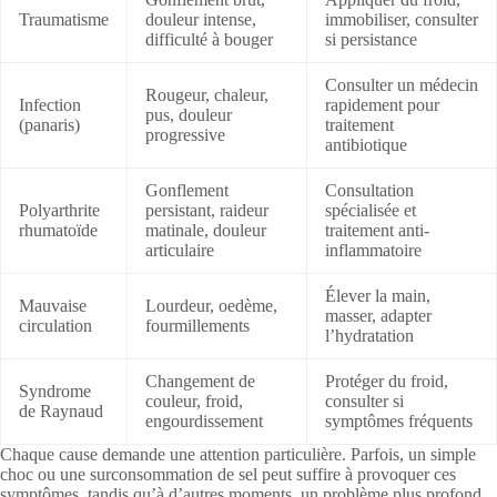
Traumatisme
douleur intense,
immobiliser, consulter
difficulté à bouger
si persistance
Consulter un médecin
Rougeur, chaleur,
Infection
rapidement pour
pus, douleur
(panaris)
traitement
progressive
antibiotique
Gonflement
Consultation
Polyarthrite
persistant, raideur
spécialisée et
rhumatoïde
matinale, douleur
traitement anti-
articulaire
inflammatoire
Élever la main,
Mauvaise
Lourdeur, oedème,
masser, adapter
circulation
fourmillements
l’hydratation
Changement de
Protéger du froid,
Syndrome
couleur, froid,
consulter si
de Raynaud
engourdissement
symptômes fréquents
Chaque cause demande une attention particulière. Parfois, un simple
choc ou une surconsommation de sel peut suffire à provoquer ces
symptômes, tandis qu’à d’autres moments, un problème plus profond