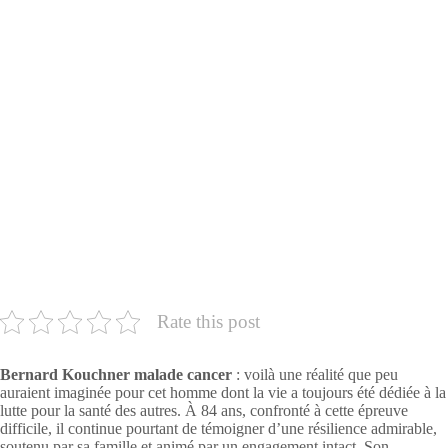
Rate this post
Bernard Kouchner malade cancer
: voilà une réalité que peu
auraient imaginée pour cet homme dont la vie a toujours été dédiée à la
lutte pour la santé des autres. À 84 ans, confronté à cette épreuve
difficile, il continue pourtant de témoigner d’une résilience admirable,
soutenu par sa famille et animé par un engagement intact. Son