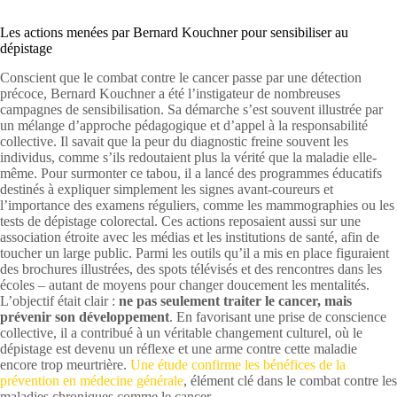
Les actions menées par Bernard Kouchner pour sensibiliser au
dépistage
Conscient que le combat contre le cancer passe par une détection
précoce, Bernard Kouchner a été l’instigateur de nombreuses
campagnes de sensibilisation. Sa démarche s’est souvent illustrée par
un mélange d’approche pédagogique et d’appel à la responsabilité
collective. Il savait que la peur du diagnostic freine souvent les
individus, comme s’ils redoutaient plus la vérité que la maladie elle-
même. Pour surmonter ce tabou, il a lancé des programmes éducatifs
destinés à expliquer simplement les signes avant-coureurs et
l’importance des examens réguliers, comme les mammographies ou les
tests de dépistage colorectal. Ces actions reposaient aussi sur une
association étroite avec les médias et les institutions de santé, afin de
toucher un large public. Parmi les outils qu’il a mis en place figuraient
des brochures illustrées, des spots télévisés et des rencontres dans les
écoles – autant de moyens pour changer doucement les mentalités.
L’objectif était clair :
ne pas seulement traiter le cancer, mais
prévenir son développement
. En favorisant une prise de conscience
collective, il a contribué à un véritable changement culturel, où le
dépistage est devenu un réflexe et une arme contre cette maladie
encore trop meurtrière.
Une étude confirme les bénéfices de la
prévention en médecine générale
, élément clé dans le combat contre les
maladies chroniques comme le cancer.