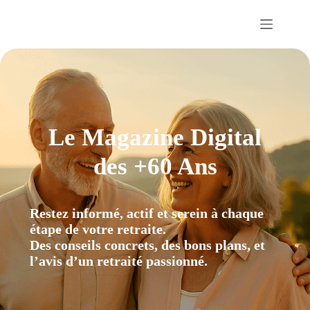
Passer
au
contenu
Le Magazine Digital
des +60 Ans
Restez informé, actif et serein à chaque
étape de votre retraite.
Des conseils concrets, des bons plans, et
l’avis d’un retraité passionné.